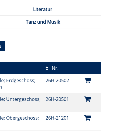
Literatur
Tanz und Musik
e
Nr.
e; Erdgeschoss;
26H-20502
um
le; Untergeschoss;
26H-20501
le; Obergeschoss;
26H-21201